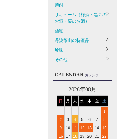
焼酎
リキュール（梅酒・黒豆の
お酒・栗のお酒）
酒粕
丹波篠山の特産品
珍味
その他
CALENDAR
カレンダー
2026年08月
日
月
火
水
木
金
土
1
2
3
4
5
6
7
8
9
10
11
12
13
14
15
16
17
18
19
20
21
22