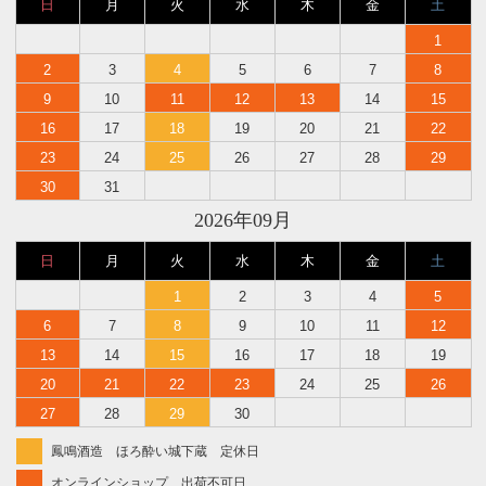
日
月
火
水
木
金
土
1
2
3
4
5
6
7
8
9
10
11
12
13
14
15
16
17
18
19
20
21
22
23
24
25
26
27
28
29
30
31
2026年09月
日
月
火
水
木
金
土
1
2
3
4
5
6
7
8
9
10
11
12
13
14
15
16
17
18
19
20
21
22
23
24
25
26
27
28
29
30
鳳鳴酒造 ほろ酔い城下蔵 定休日
オンラインショップ 出荷不可日