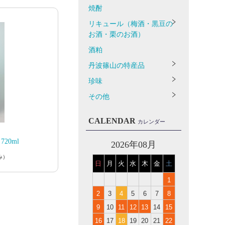
焼酎
リキュール（梅酒・黒豆の
お酒・栗のお酒）
酒粕
丹波篠山の特産品
珍味
その他
CALENDAR
カレンダー
20ml
2026年08月
み）
日
月
火
水
木
金
土
1
2
3
4
5
6
7
8
9
10
11
12
13
14
15
16
17
18
19
20
21
22