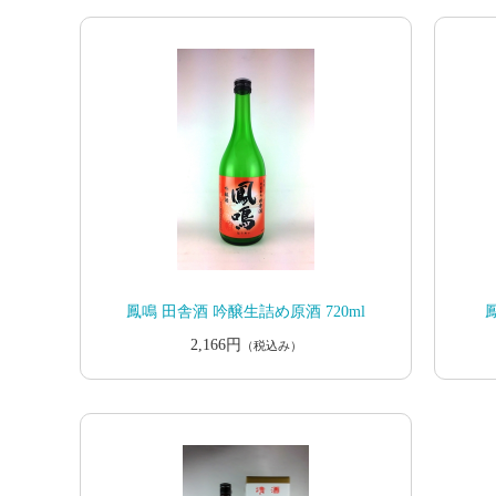
鳳鳴 田舎酒 吟醸生詰め原酒 720ml
2,166円
（税込み）