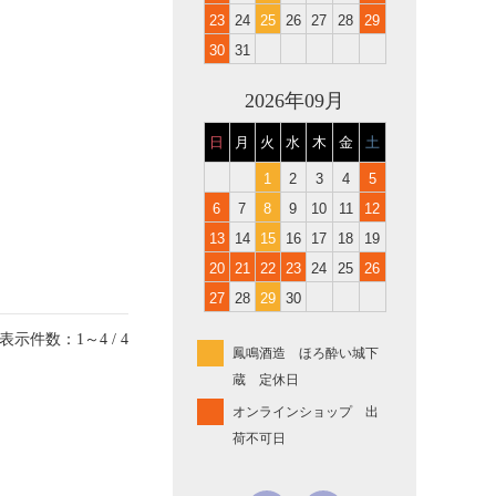
23
24
25
26
27
28
29
30
31
2026年09月
日
月
火
水
木
金
土
1
2
3
4
5
6
7
8
9
10
11
12
13
14
15
16
17
18
19
20
21
22
23
24
25
26
27
28
29
30
表示件数：1～4 / 4
鳳鳴酒造 ほろ酔い城下
蔵 定休日
オンラインショップ 出
荷不可日