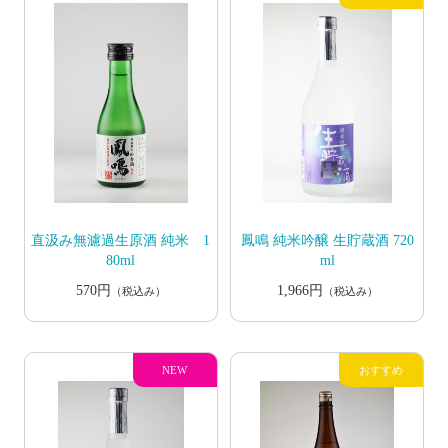
直汲み無濾過生原酒 純米 1
鳳鳴 純米吟醸 生貯蔵酒 720
80ml
ml
570円
1,966円
（税込み）
（税込み）