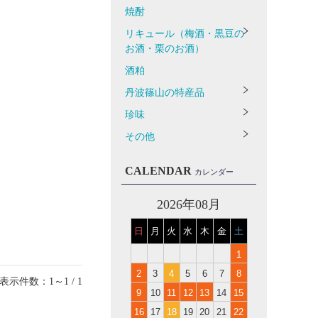
焼酎
リキュール（梅酒・黒豆の
お酒・栗のお酒）
酒粕
丹波篠山の特産品
珍味
その他
CALENDAR
カレンダー
2026年08月
日
月
火
水
木
金
土
1
2
3
4
5
6
7
8
表示件数：1～1 / 1
9
10
11
12
13
14
15
16
17
18
19
20
21
22