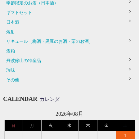
季節限定のお酒（日本酒）
ギフトセット
日本酒
焼酎
リキュール（梅酒・黒豆のお酒・栗のお酒）
酒粕
丹波篠山の特産品
珍味
その他
CALENDAR
カレンダー
2026年08月
日
月
火
水
木
金
土
1