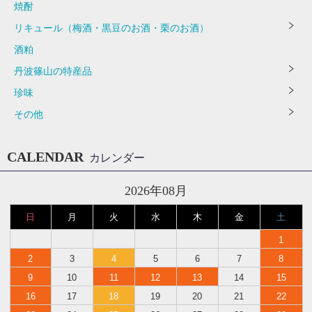
焼酎
リキュール（梅酒・黒豆のお酒・栗のお酒）
酒粕
丹波篠山の特産品
珍味
その他
CALENDAR
カレンダー
2026年08月
日
月
火
水
木
金
土
1
2
3
4
5
6
7
8
9
10
11
12
13
14
15
16
17
18
19
20
21
22