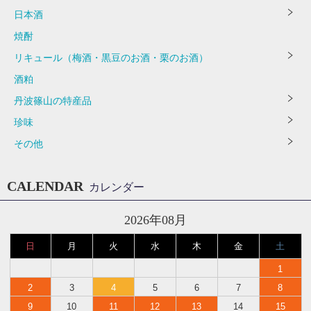
日本酒
焼酎
リキュール（梅酒・黒豆のお酒・栗のお酒）
酒粕
丹波篠山の特産品
珍味
その他
CALENDAR
カレンダー
2026年08月
日
月
火
水
木
金
土
1
2
3
4
5
6
7
8
9
10
11
12
13
14
15