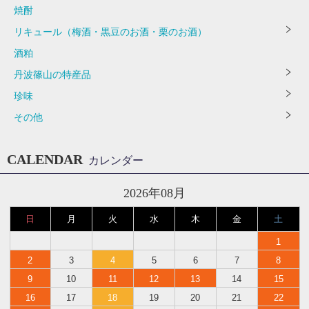
焼酎
リキュール（梅酒・黒豆のお酒・栗のお酒）
酒粕
丹波篠山の特産品
珍味
その他
CALENDAR
カレンダー
2026年08月
日
月
火
水
木
金
土
1
2
3
4
5
6
7
8
9
10
11
12
13
14
15
16
17
18
19
20
21
22