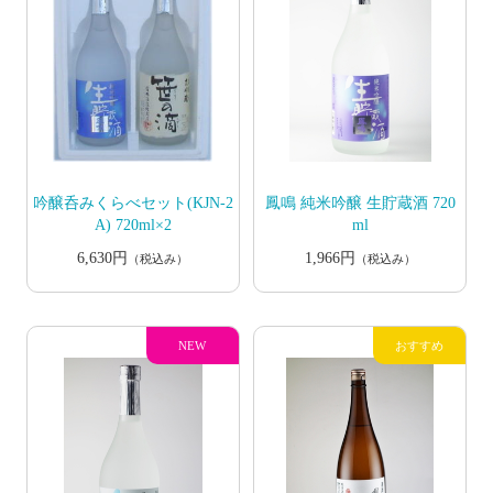
吟醸呑みくらべセット(KJN-2
鳳鳴 純米吟醸 生貯蔵酒 720
A) 720ml×2
ml
6,630円
1,966円
（税込み）
（税込み）