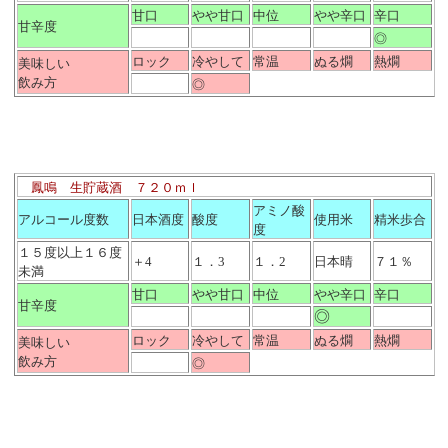
甘口
やや甘口
中位
やや辛口
辛口
甘辛度
◎
ロック
冷やして
常温
ぬる燗
熱燗
美味しい
飲み方
◎
鳳鳴 生貯蔵酒 ７２０ｍｌ
アミノ酸
アルコール度数
日本酒度
酸度
使用米
精米歩合
度
１５度以上１６度
＋4
１．3
１．2
日本晴
７１％
未満
甘口
やや甘口
中位
やや辛口
辛口
甘辛度
◎
ロック
冷やして
常温
ぬる燗
熱燗
美味しい
飲み方
◎