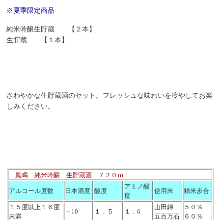
※夏季限定商品
純米吟醸生貯蔵 【２本】
生貯蔵 【１本】
さわやかな生貯蔵酒のセット。フレッシュな味わいを冷やしてお楽
しみください。
鳳鳴 純米吟醸 生貯蔵酒 ７２０ｍｌ
アミノ酸
アルコール度数
日本酒度
酸度
使用米
精米歩合
度
１５度以上１６度
山田錦
５０％
＋10
１．５
１．6
未満
五百万石
６０％