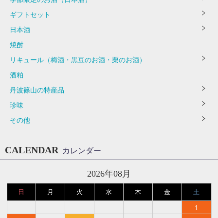
ギフトセット
日本酒
焼酎
リキュール（梅酒・黒豆のお酒・栗のお酒）
酒粕
丹波篠山の特産品
珍味
その他
CALENDAR
カレンダー
2026年08月
日
月
火
水
木
金
土
1