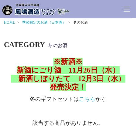
HOME
季節限定のお酒（日本酒）
冬のお酒
CATEGORY
冬のお酒
※新酒※
新酒にごり酒 11月26日（水）
新酒しぼりたて 12月3日（水）
発売決定！
冬のギフトセットは
こちら
から
該当する商品がありません。