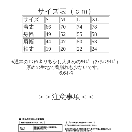
サイズ表（ｃｍ）
サイズ
S
M
L
XL
着丈
66
70
74
78
身幅
49
52
55
58
肩幅
44
47
50
53
袖丈
19
20
22
24
※通常のTｼｬﾂよりも少し大きめのｻｲｽﾞ（ｱﾒﾘｶﾝｻｲｽﾞ）
厚めの生地で着崩れも少ないです。
6.6ｵﾝｽ
＞＞注意事項＜＜