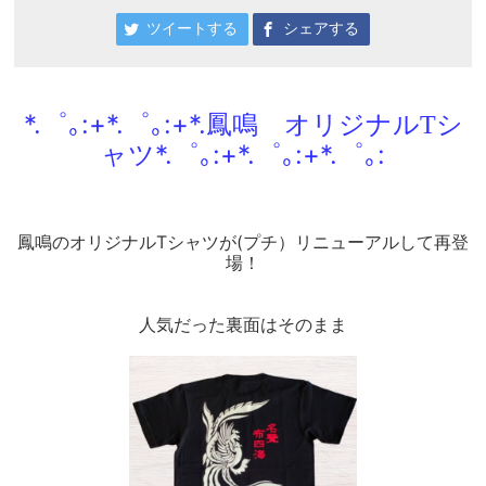
ツイートする
シェアする
*.゜｡:+*.゜｡:+*.
鳳鳴 オリジナルTシ
*.゜｡:+*.゜｡:+*.゜｡:
ャツ
鳳鳴のオリジナルTシャツが
(プチ）
リニューアルして再登
場
！
人気だった裏面はそのまま