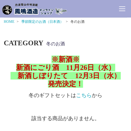
HOME
季節限定のお酒（日本酒）
冬のお酒
CATEGORY
冬のお酒
※新酒※
新酒にごり酒 11月26日（水）
新酒しぼりたて 12月3日（水）
発売決定！
冬のギフトセットは
こちら
から
該当する商品がありません。