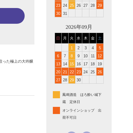
23
24
25
26
27
28
29
30
31
2026年09月
日
月
火
水
木
金
土
1
2
3
4
5
6
7
8
9
10
11
12
絞った極上の大吟醸
13
14
15
16
17
18
19
20
21
22
23
24
25
26
27
28
29
30
鳳鳴酒造 ほろ酔い城下
蔵 定休日
オンラインショップ 出
荷不可日