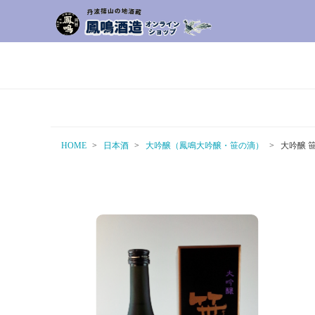
HOME
日本酒
大吟醸（鳳鳴大吟醸・笹の滴）
大吟醸 笹