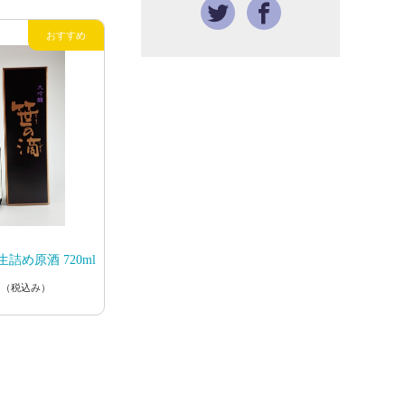
詰め原酒 720ml
円
（税込み）