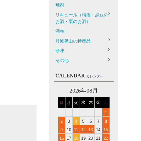
焼酎
リキュール（梅酒・黒豆の
お酒・栗のお酒）
酒粕
丹波篠山の特産品
珍味
その他
CALENDAR
カレンダー
2026年08月
日
月
火
水
木
金
土
1
2
3
4
5
6
7
8
9
10
11
12
13
14
15
16
17
18
19
20
21
22