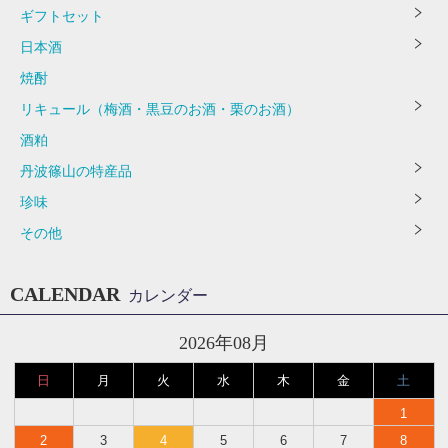
ギフトセット
日本酒
焼酎
リキュール（梅酒・黒豆のお酒・栗のお酒）
酒粕
丹波篠山の特産品
珍味
その他
CALENDAR
カレンダー
2026年08月
日
月
火
水
木
金
土
1
2
3
4
5
6
7
8