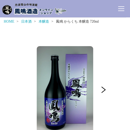
HOME
日本酒
本醸造
鳳鳴 からくち 本醸造 720ml