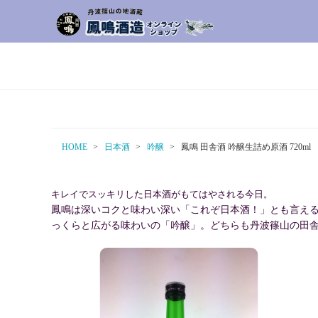
HOME
日本酒
吟醸
鳳鳴 田舎酒 吟醸生詰め原酒 720ml
キレイでスッキリした日本酒がもてはやされる今日。
鳳鳴は深いコクと味わい深い「これぞ日本酒！」とも言え
っくらと広がる味わいの「吟醸」。どちらも丹波篠山の田