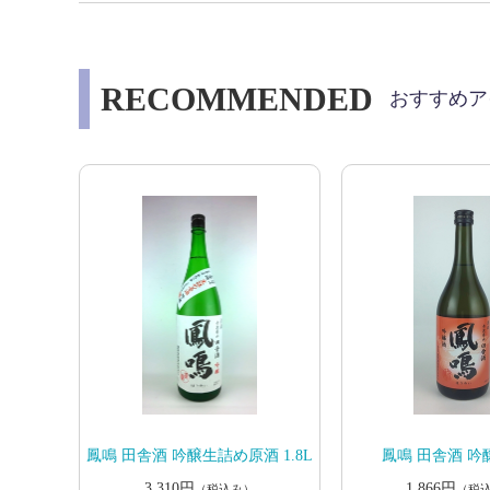
RECOMMENDED
おすすめア
鳳鳴 田舎酒 吟醸生詰め原酒 1.8L
鳳鳴 田舎酒 吟醸 
3,310円
1,866円
（税込み）
（税