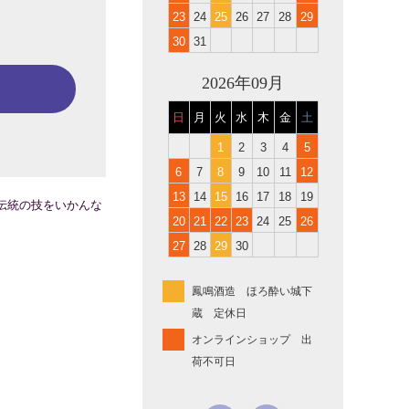
23
24
25
26
27
28
29
30
31
2026年09月
日
月
火
水
木
金
土
1
2
3
4
5
6
7
8
9
10
11
12
13
14
15
16
17
18
19
伝統の技をいかんな
20
21
22
23
24
25
26
27
28
29
30
鳳鳴酒造 ほろ酔い城下
蔵 定休日
オンラインショップ 出
荷不可日