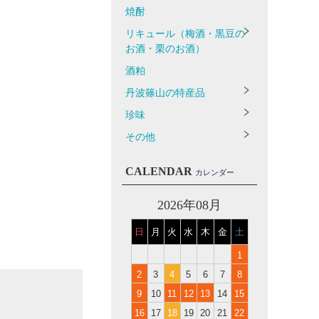
焼酎
リキュール（梅酒・黒豆の
お酒・栗のお酒）
酒粕
丹波篠山の特産品
珍味
その他
CALENDAR
カレンダー
2026年08月
日
月
火
水
木
金
土
1
2
3
4
5
6
7
8
9
10
11
12
13
14
15
16
17
18
19
20
21
22