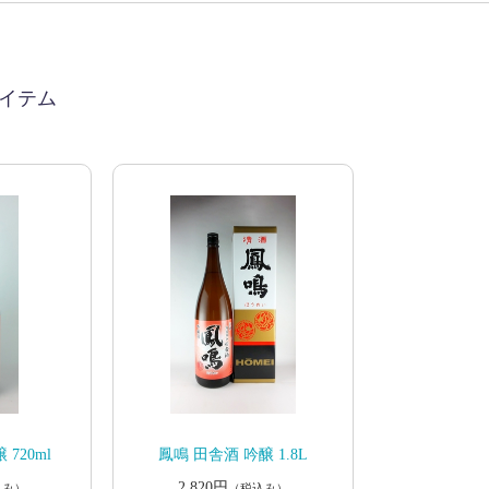
イテム
720ml
鳳鳴 田舎酒 吟醸 1.8L
2,820円
込み）
（税込み）