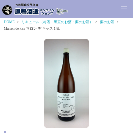
HOME
リキュール（梅酒・黒豆のお酒・栗のお酒）
栗のお酒
Marron de kiss マロン デ キッス 1.8L