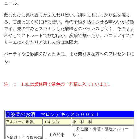
ュール。
飲むたびに栗の香りがふんわり漂い、後味にもしっかり栗を感じ
る、甘酸っぱく時にほろ苦い、恋の予感を感じさせる味わいが特徴
です。栗の甘みとスッキリした酸味とのバランスも良く、そのまま
冷やしてストレートで飲むほか、炭酸で割ったり、バニラアイスク
リームにかけたりと楽しみ方は無限大。
パーティやご歓談のひとときに、また栗好きな方へのプレゼントに
も。
注 ： 1.8Lは業務用で茶色の一升瓶に入っています。
丹波栗のお酒 マロンデキッス５００ｍｌ
アルコール度数
エキス分
原 材 料
丹波栗・清酒・醸造アルコー
１０％未
ル・
９度以上１０度未満