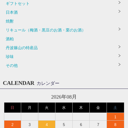
ギフトセット
日本酒
焼酎
リキュール（梅酒・黒豆のお酒・栗のお酒）
酒粕
丹波篠山の特産品
珍味
その他
CALENDAR
カレンダー
2026年08月
日
月
火
水
木
金
土
1
2
3
4
5
6
7
8