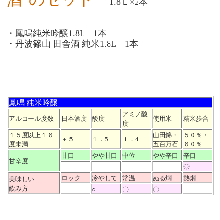
1.8Ｌ×2本
・鳳鳴純米吟醸1.8L 1本
・丹波篠山 田舎酒 純米1.8L 1本
鳳鳴 純米吟醸
アミノ酸
アルコール度数
日本酒度
酸度
使用米
精米歩合
度
１５度以上１６
山田錦・
５０％・
＋５
１．5
１．4
度未満
五百万石
６０％
甘口
やや甘口
中位
やや辛口
辛口
甘辛度
◎
ロック
冷やして
常温
ぬる燗
熱燗
美味しい
飲み方
○
〇
〇