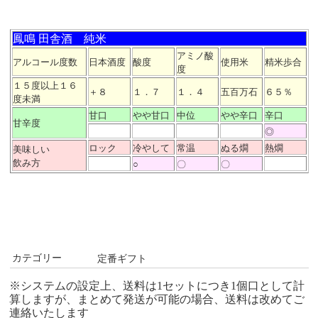
鳳鳴 田舎酒 純米
アミノ酸
アルコール度数
日本酒度
酸度
使用米
精米歩合
度
１５度以上１６
＋８
１．７
１．４
五百万石
６５％
度未満
甘口
やや甘口
中位
やや辛口
辛口
甘辛度
◎
ロック
冷やして
常温
ぬる燗
熱燗
美味しい
飲み方
○
〇
〇
カテゴリー
定番ギフト
※システムの設定上、送料は1セットにつき1個口として計
算しますが、まとめて発送が可能の場合、送料は改めてご
連絡いたします