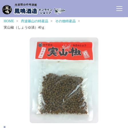
HOME
丹波篠山の特産品
その他特産品
実山椒（しょうゆ漬）40ｇ