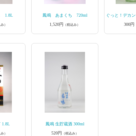
1.8L
鳳鳴 あまくち 720ml
ぐっと！デカンシ
1,520円
300円
込み）
（税込み）
1.8L
鳳鳴 生貯蔵酒 300ml
520円
込み）
（税込み）