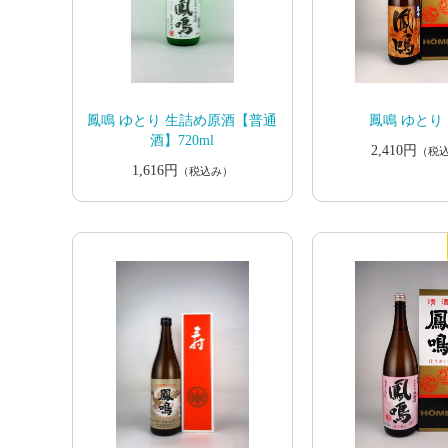
鳳鳴 ゆとり 生詰め原酒【普通
鳳鳴 ゆとり 1
酒】720ml
2,410円
（税
1,616円
（税込み）