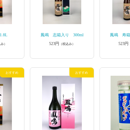
.8L
鳳鳴 志箱入り 300ml
鳳鳴 寿箱入
523円
523円
込み）
（税込み）