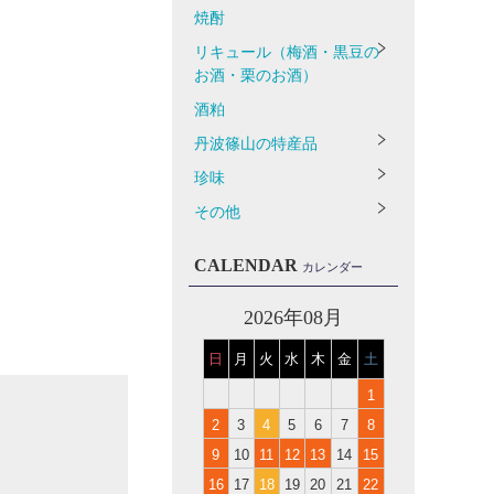
焼酎
リキュール（梅酒・黒豆の
お酒・栗のお酒）
酒粕
丹波篠山の特産品
珍味
その他
CALENDAR
カレンダー
2026年08月
日
月
火
水
木
金
土
1
2
3
4
5
6
7
8
9
10
11
12
13
14
15
16
17
18
19
20
21
22