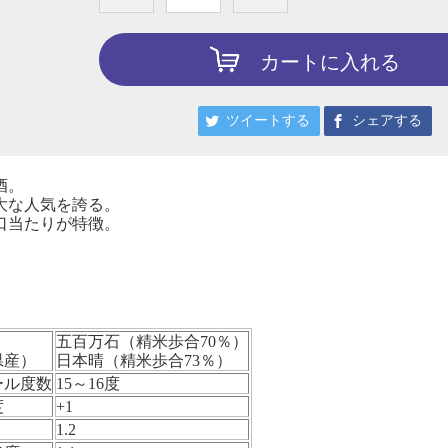
カートに入れる
ツイートする
シェアする
酒。
大な人気を誇る。
口当たりが特徴。
五百万石（精米歩合70％）
県産）
日本晴（精米歩合73％）
ール度数
15～16度
度
+1
1.2