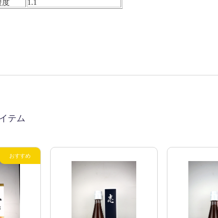
酸度
1.1
イテム