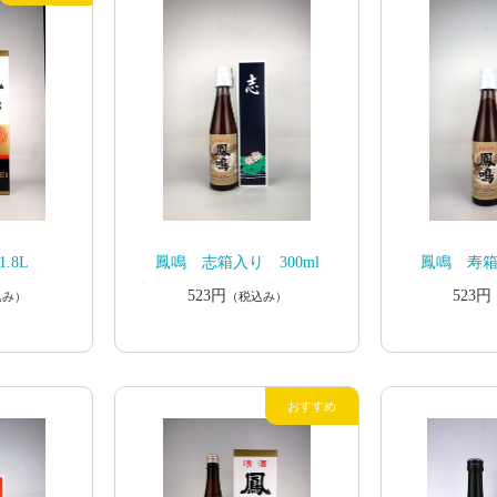
.8L
鳳鳴 志箱入り 300ml
鳳鳴 寿箱入
523円
523円
込み）
（税込み）