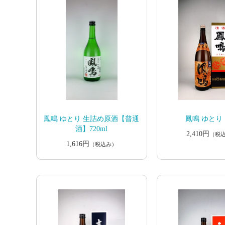
鳳鳴 ゆとり 生詰め原酒【普通
鳳鳴 ゆとり 1
酒】720ml
2,410円
（税
1,616円
（税込み）