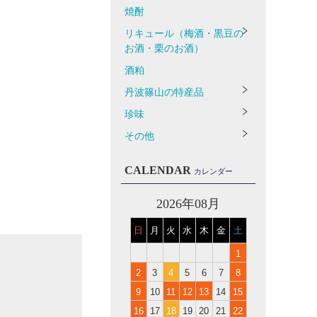
焼酎
リキュール（梅酒・黒豆の
お酒・栗のお酒）
酒粕
丹波篠山の特産品
珍味
その他
CALENDAR
カレンダー
2026年08月
日
月
火
水
木
金
土
1
2
3
4
5
6
7
8
9
10
11
12
13
14
15
16
17
18
19
20
21
22