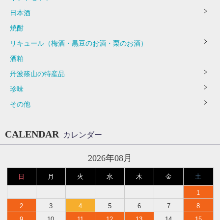
日本酒
焼酎
リキュール（梅酒・黒豆のお酒・栗のお酒）
酒粕
丹波篠山の特産品
珍味
その他
CALENDAR
カレンダー
2026年08月
日
月
火
水
木
金
土
1
2
3
4
5
6
7
8
9
10
11
12
13
14
15